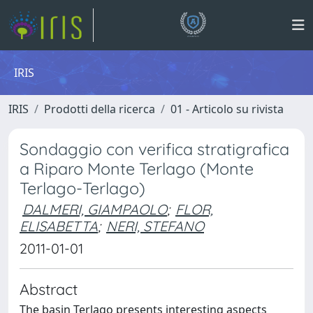
IRIS
IRIS
Prodotti della ricerca
01 - Articolo su rivista
Sondaggio con verifica stratigrafica
a Riparo Monte Terlago (Monte
Terlago-Terlago)
DALMERI, GIAMPAOLO
;
FLOR,
ELISABETTA
;
NERI, STEFANO
2011-01-01
Abstract
The basin Terlago presents interesting aspects