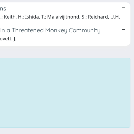
ons
 Keith, H.; Ishida, T.; Malaivijitnond, S.; Reichard, U.H.
es in a Threatened Monkey Community
vett, J.