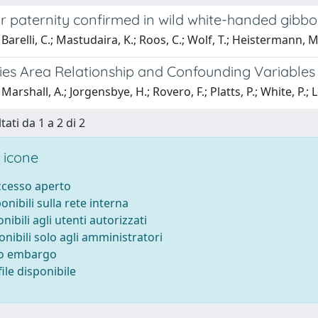
ir paternity confirmed in wild white-handed gibb
arelli, C.; Mastudaira, K.; Roos, C.; Wolf, T.; Heistermann, M.;
ies Area Relationship and Confounding Variabl
arshall, A.; Jorgensbye, H.; Rovero, F.; Platts, P.; White, P.; Lo
tati da 1 a 2 di 2
 icone
accesso aperto
ponibili sulla rete interna
onibili agli utenti autorizzati
onibili solo agli amministratori
to embargo
ile disponibile