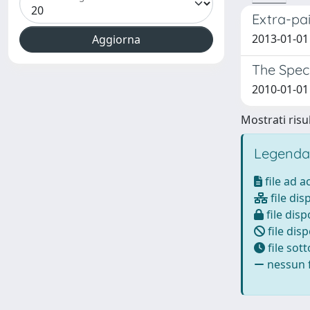
Extra-pa
2013-01-01 B
The Spec
2010-01-01 M
Mostrati risul
Legenda
file ad 
file dis
file disp
file disp
file sot
nessun f