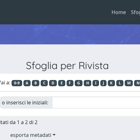
Home
Sfo
Sfoglia per Rivista
ai a:
0-9
A
B
C
D
E
F
G
H
I
J
K
L
M
N
o inserisci le iniziali:
tati da 1 a 2 di 2
esporta metadati