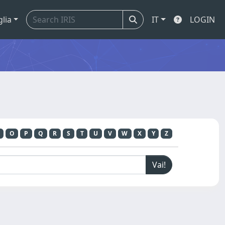
glia
IT
LOGIN
O
P
Q
R
S
T
U
V
W
X
Y
Z