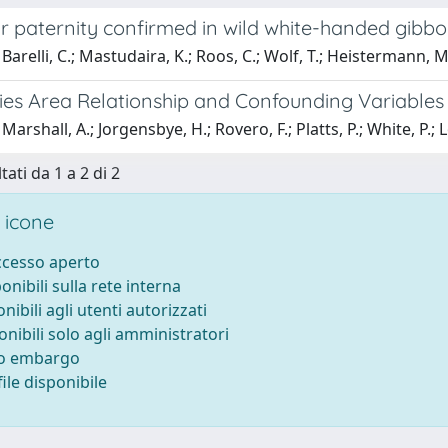
ir paternity confirmed in wild white-handed gibb
arelli, C.; Mastudaira, K.; Roos, C.; Wolf, T.; Heistermann, M.;
ies Area Relationship and Confounding Variabl
arshall, A.; Jorgensbye, H.; Rovero, F.; Platts, P.; White, P.; Lo
tati da 1 a 2 di 2
 icone
accesso aperto
ponibili sulla rete interna
onibili agli utenti autorizzati
onibili solo agli amministratori
to embargo
ile disponibile