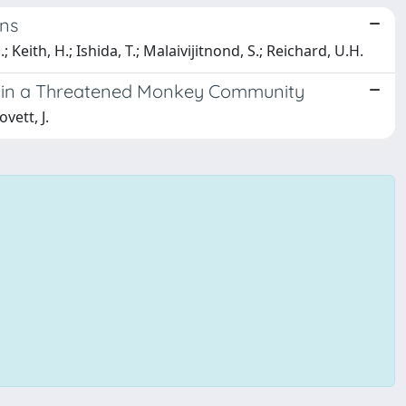
ons
 Keith, H.; Ishida, T.; Malaivijitnond, S.; Reichard, U.H.
es in a Threatened Monkey Community
vett, J.