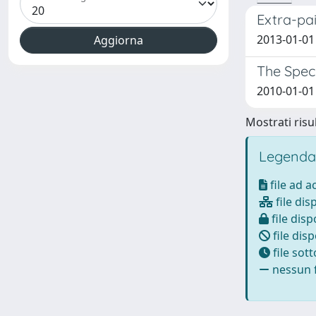
Extra-pa
2013-01-01 B
The Spec
2010-01-01 M
Mostrati risul
Legenda
file ad 
file dis
file disp
file disp
file sot
nessun f