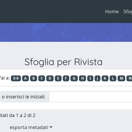
Home
Sfo
Sfoglia per Rivista
ai a:
0-9
A
B
C
D
E
F
G
H
I
J
K
L
M
N
o inserisci le iniziali:
tati da 1 a 2 di 2
esporta metadati