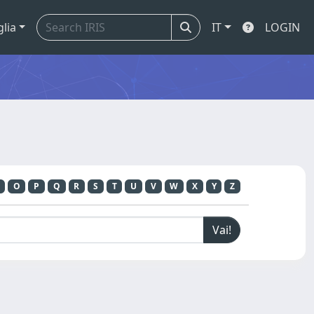
glia
IT
LOGIN
O
P
Q
R
S
T
U
V
W
X
Y
Z