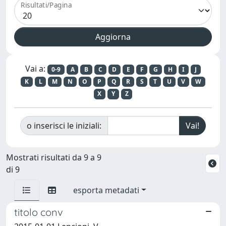
Risultati/Pagina
Vai a:
0-9
A
B
C
D
E
F
G
H
I
J
K
L
M
N
O
P
Q
R
S
T
U
V
W
X
Y
Z
o inserisci le iniziali:
Mostrati risultati da 9 a 9
di 9
esporta metadati
titolo conv